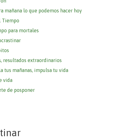
ión
ara mañana lo que podemos hacer hoy
el Tiempo
mpo para mortales
crastinar
itos
 resultados extraordinarios
la tus mañanas, impulsa tu vida
e vida
arte de posponer
tinar